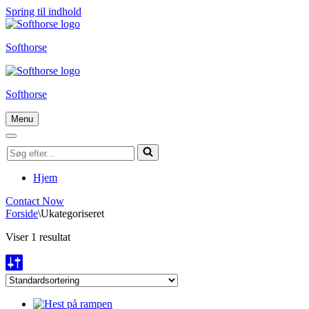
Spring til indhold
Softhorse
Softhorse
Menu
Navigation
menu
Navigation
Søg
menu
efter...
Hjem
Contact Now
Forside
\
Ukategoriseret
Viser 1 resultat