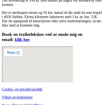
Din investering er 950 kr. som betales på dagen via MobilePay eller
kontant.
Her er medregnet moms og 50 km. kørsel til din stald fra min bopæl
i 4050 Skibby. Ekstra kilometer faktureres med 3 kr. pr. km. T/R.
Har du spørgsmål til kørsel/priser eller selve trailertræningen, så tøv
ikke med at kontakte mig.
Book en trailerlektion ved at sende mig en
email:
klik her
Cookie- og privatlivspolitik
Vilkår og betingelser